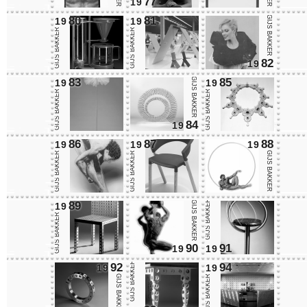
77
19
80
81
GIJS BAKKER
19
19
GIJS BAKKER
GIJS BAKKER
82
19
83
GIJS BAKKER
85
19
19
GIJS BAKKER
GIJS BAKKER
84
19
86
87
88
19
19
19
GIJS BAKKER
GIJS BAKKER
GIJS BAKKER
GIJS BAKKER
89
GIJS BAKKER
19
GIJS BAKKER
90
91
19
19
GIJS BAKKER
92
94
19
19
GIJS BAKKER
GIJS BAKKER