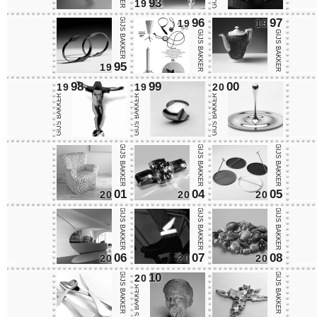
93
19
GIJS BAKKER
96
97
19
19
GIJS BAKKER
GIJS BAKKER
95
19
98
99
00
19
19
20
GIJS BAKKER
GIJS BAKKER
GIJS BAKKER
GIJS BAKKER
GIJS BAKKER
GIJS BAKKER
01
04
05
20
20
20
GIJS BAKKER
GIJS BAKKER
GIJS BAKKER
06
07
08
20
20
20
GIJS BAKKER
10
GIJS BAKKER
20
GIJS BAKKER